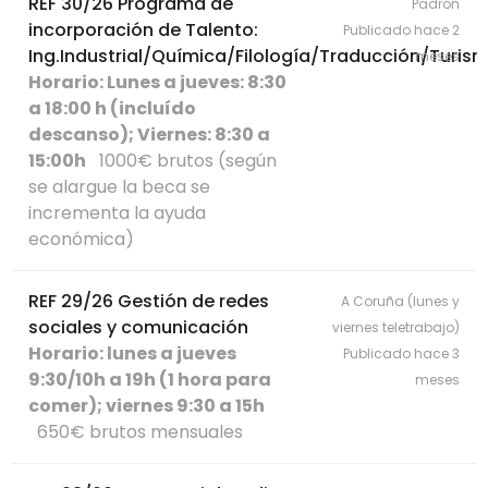
REF 30/26 Programa de
Padrón
incorporación de Talento:
Publicado hace 2
Ing.Industrial/Química/Filología/Traducción/Turi
meses
Horario: Lunes a jueves: 8:30
a 18:00 h (incluído
descanso); Viernes: 8:30 a
15:00h
1000€ brutos (según
se alargue la beca se
incrementa la ayuda
económica)
REF 29/26 Gestión de redes
A Coruña (lunes y
sociales y comunicación
viernes teletrabajo)
Horario: lunes a jueves
Publicado hace 3
9:30/10h a 19h (1 hora para
meses
comer); viernes 9:30 a 15h
650€ brutos mensuales