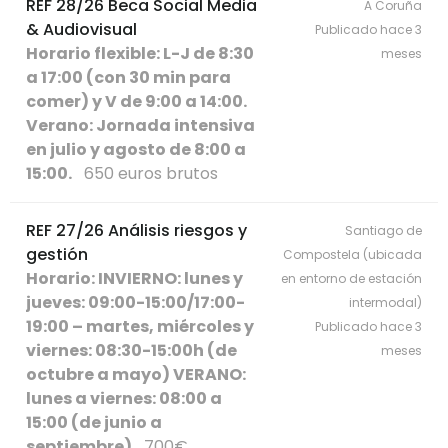
REF 28/26 Beca Social Media
A Coruña
& Audiovisual
Publicado hace 3
Horario flexible: L-J de 8:30
meses
a 17:00 (con 30 min para
comer) y V de 9:00 a 14:00.
Verano: Jornada intensiva
en julio y agosto de 8:00 a
15:00.
650 euros brutos
REF 27/26 Análisis riesgos y
Santiago de
gestión
Compostela (ubicada
Horario: INVIERNO: lunes y
en entorno de estación
jueves: 09:00-15:00/17:00-
intermodal)
19:00 – martes, miércoles y
Publicado hace 3
viernes: 08:30-15:00h (de
meses
octubre a mayo) VERANO:
lunes a viernes: 08:00 a
15:00 (de junio a
septiembre)
700€