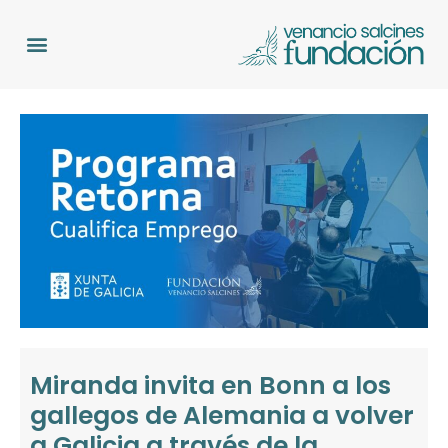
Trabaja en España
Programa Retorna
Miranda invita en Bonn a los
gallegos de Alemania a volver
a Galicia a través de la